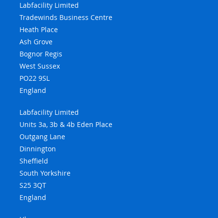
Labfacility Limited
Tradewinds Business Centre
Heath Place
Ash Grove
Bognor Regis
West Sussex
PO22 9SL
England
Labfacility Limited
Units 3a, 3b & 4b Eden Place
Outgang Lane
Dinnington
Sheffield
South Yorkshire
S25 3QT
England