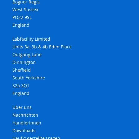
Bognor Regis
West Sussex
PO22 9SL
England
Labfacility Limited
Units 3a, 3b & 4b Eden Place
Outgang Lane
Dinnington
Sheffield
South Yorkshire
S25 3QT
England
Uber uns
Nachrichten
Handlerinnen
Downloads
Haufig gestellte Fragen