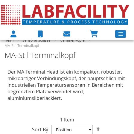
Heim
Sensoranschlsse
Klemmenköpfe
MA-Stil Terminalkopf
MA-Stil Terminalkopf
Der MA Terminal Head ist ein kompakter, robuster,
mikroartiger Verbindungskopf, der hauptschlich mit
industriellen Temperatursensoren in Bereichen mit
begrenztem Platz verwendet wird,
aluminiumsilberlackiert.
1
Item
Set
Sort By
Descending