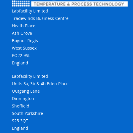
Labfacility Limited
Tradewinds Business Centre
Heath Place
Ash Grove
Bognor Regis
West Sussex
PO22 9SL
England
Labfacility Limited
Units 3a, 3b & 4b Eden Place
Outgang Lane
Dinnington
Sheffield
South Yorkshire
S25 3QT
England